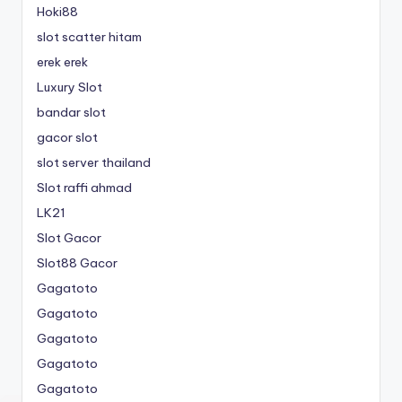
Hoki88
slot scatter hitam
erek erek
Luxury Slot
bandar slot
gacor slot
slot server thailand
Slot raffi ahmad
LK21
Slot Gacor
Slot88 Gacor
Gagatoto
Gagatoto
Gagatoto
Gagatoto
Gagatoto