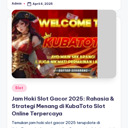
Admin
April 4, 2025
Posted
by
Posted
Slot
in
Jam Hoki Slot Gacor 2025: Rahasia &
Strategi Menang di KubaToto Slot
Online Terpercaya
Temukan jam hoki slot gacor 2025 terupdate di