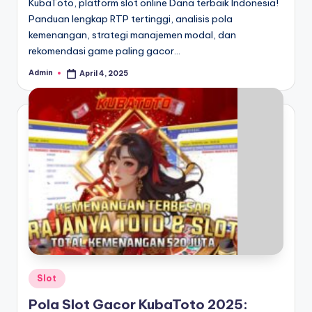
KubaToto, platform slot online Dana terbaik Indonesia!
Panduan lengkap RTP tertinggi, analisis pola
kemenangan, strategi manajemen modal, dan
rekomendasi game paling gacor…
Admin
April 4, 2025
Posted
by
Posted
Slot
in
Pola Slot Gacor KubaToto 2025: