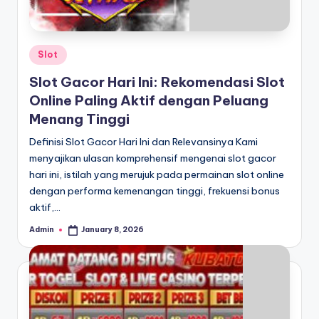
a
s
t
Posted
Slot
s
in
Slot Gacor Hari Ini: Rekomendasi Slot
Online Paling Aktif dengan Peluang
Menang Tinggi
Definisi Slot Gacor Hari Ini dan Relevansinya Kami
menyajikan ulasan komprehensif mengenai slot gacor
hari ini, istilah yang merujuk pada permainan slot online
dengan performa kemenangan tinggi, frekuensi bonus
aktif,…
Admin
January 8, 2026
Posted
by