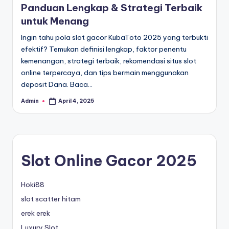
Panduan Lengkap & Strategi Terbaik
untuk Menang
Ingin tahu pola slot gacor KubaToto 2025 yang terbukti
efektif? Temukan definisi lengkap, faktor penentu
kemenangan, strategi terbaik, rekomendasi situs slot
online terpercaya, dan tips bermain menggunakan
deposit Dana. Baca…
Admin
April 4, 2025
Posted
by
Slot Online Gacor 2025
Hoki88
slot scatter hitam
erek erek
Luxury Slot