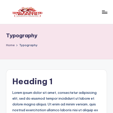
Skip
to
U
Unleash
content
the
n
Game,
Typography
l
Dominate
the
e
Home
Typography
Slot!
a
s
h
e
Heading 1
d
Lorem ipsum dolor sit amet, consectetur adipisicing
b
elit, sed do eiusmod tempor incididunt ut labore et
e
dolore magna aliqua. Ut enim ad minim veniam, quis
nostrud exercitation ullamco laboris nisi ut aliquip ex