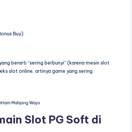
 Bonus Buy)
 yang berarti “sering berbunyi” (karena mesin slot
s slot online, artinya game yang sering
 Hitam Mahjong Ways
in Slot PG Soft di