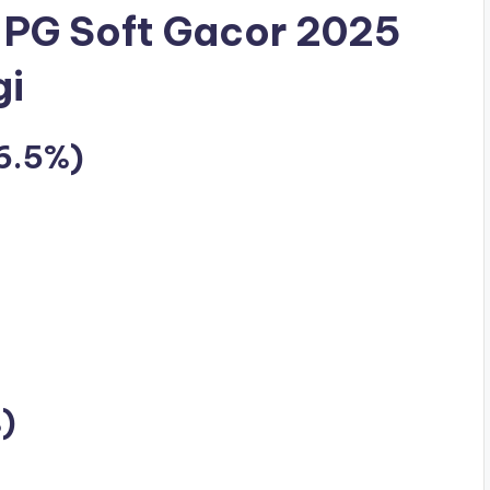
 PG Soft Gacor 2025
gi
6.5%)
)