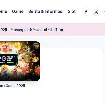
facebook.
twitte
t
ome
Game
Berita & Informasi
Slot
2025 – Menang Lebih Mudah di KubaToto
Soft Gacor 2025