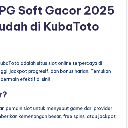
 PG Soft Gacor 2025
udah di KubaToto
KubaToto adalah situs slot online terpercaya di
ggi, jackpot progresif, dan bonus harian. Temukan
ermain efektif di sini!
r?
kan pemain slot untuk menyebut game dari provider
erikan kemenangan besar, free spins, atau jackpot