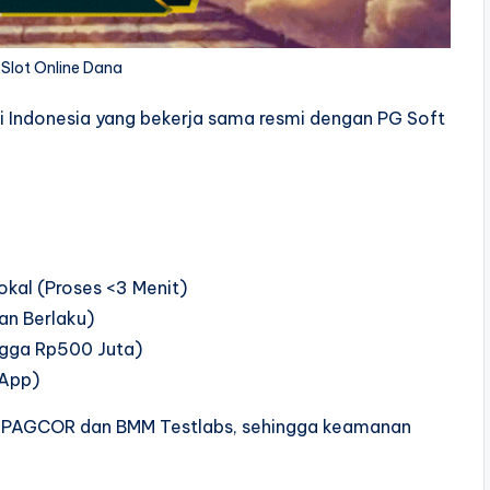
Slot Online Dana
 di Indonesia yang bekerja sama resmi dengan PG Soft
okal (Proses <3 Menit)
n Berlaku)
ngga Rp500 Juta)
sApp)
ari PAGCOR dan BMM Testlabs, sehingga keamanan