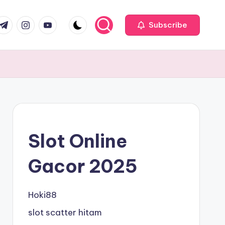
com
r.com
.me
instagram.com
youtube.com
Subscribe
Slot Online
Gacor 2025
Hoki88
slot scatter hitam