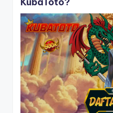
KubaToto?