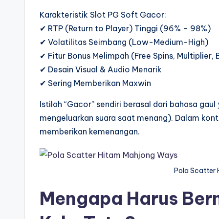
Karakteristik Slot PG Soft Gacor:
✔ RTP (Return to Player) Tinggi (96% – 98%)
✔ Volatilitas Seimbang (Low-Medium-High)
✔ Fitur Bonus Melimpah (Free Spins, Multiplier,
✔ Desain Visual & Audio Menarik
✔ Sering Memberikan Maxwin
Istilah “Gacor” sendiri berasal dari bahasa gaul
mengeluarkan suara saat menang). Dalam kontek
memberikan kemenangan.
Pola Scatter
Mengapa Harus Berma