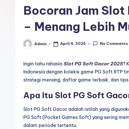
in
b
Bocoran Jam Slot
e
– Menang Lebih M
a
s
No Comments
April 4, 2025
Admin
Posted
by
t
Ingin tahu rahasia
Slot PG Soft Gacor 2025
? 
s
Indonesia dengan koleksi game PG Soft RTP tin
strategi menang, daftar game terbaik, dan tips b
Apa Itu Slot PG Soft Gaco
Slot PG Soft Gacor adalah istilah yang diguna
PG Soft (Pocket Games Soft) yang sering memb
dalam periode tertentu.