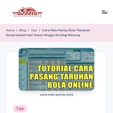
Skip
to
U
Unleash
content
the
n
Home
Blog
Tips
Cara Main Parlay Bola: Panduan
Game,
Komprehensif dari Dasar Hingga Strategi Menang
l
Dominate
the
e
Slot!
a
s
h
e
d
b
cara main parlay bola
e
Posted
Tips
in