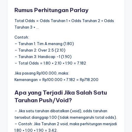
Rumus Perhitungan Parlay
Total Odds = Odds Taruhan 1 × Odds Taruhan 2 × Odds
Taruhan 3 × …
Contoh:
– Taruhan 1: Tim A menang (1.80)
– Taruhan 2: Over 2.5 (2.10)
– Taruhan 3: Handicap -1 (1.90)
– Total Odds = 1.80 × 2.10 × 1.90 = 7.182
Jika pasang Rp100.000, maka:
Kemenangan = Rp100.000 × 7.182 = Rp718.200
Apa yang Terjadi Jika Salah Satu
Taruhan Push/Void?
– Jika satu taruhan dibatalkan (void), odds taruhan
tersebut dianggap 1.00 (tidak memengaruhi total odds).
– Contoh: Jika Taruhan 2 void, maka perhitungan menjadi
1.80 × 1.00 × 1.90 = 3.42.