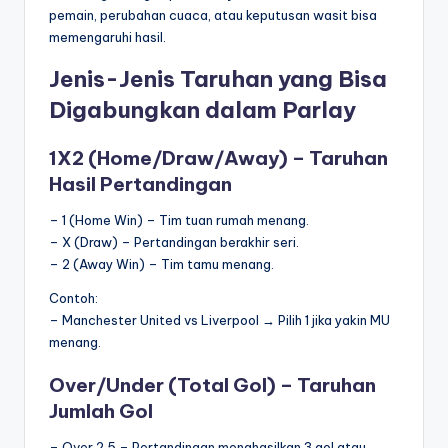
pemain, perubahan cuaca, atau keputusan wasit bisa
memengaruhi hasil.
Jenis-Jenis Taruhan yang Bisa
Digabungkan dalam Parlay
1X2 (Home/Draw/Away) – Taruhan
Hasil Pertandingan
– 1 (Home Win) – Tim tuan rumah menang.
– X (Draw) – Pertandingan berakhir seri.
– 2 (Away Win) – Tim tamu menang.
Contoh:
– Manchester United vs Liverpool → Pilih 1 jika yakin MU
menang.
Over/Under (Total Gol) – Taruhan
Jumlah Gol
– Over 2.5 – Pertandingan menghasilkan 3 gol atau