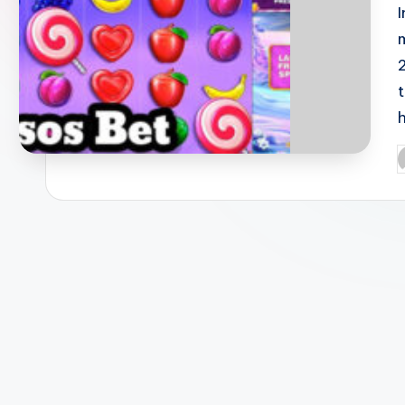
b
e
a
s
t
P
b
s