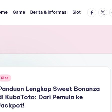
facebook.
twitte
t
ome
Game
Berita & Informasi
Slot
Posted
Slor
n
Panduan Lengkap Sweet Bonanza
di KubaToto: Dari Pemula ke
Jackpot!