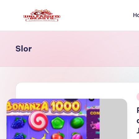
H
Skip
to
U
Unleash
content
the
n
Game,
Slor
l
Dominate
the
e
Slot!
a
s
h
i
e
d