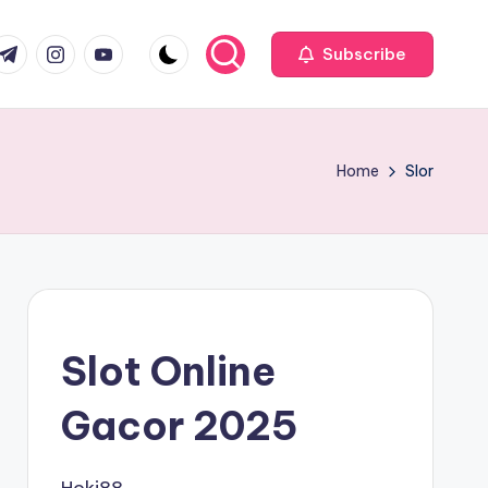
com
r.com
.me
instagram.com
youtube.com
Subscribe
Home
Slor
Slot Online
Gacor 2025