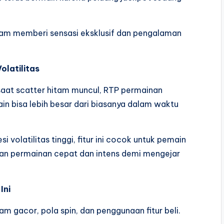
hitam memberi sensasi eksklusif dan pengalaman
olatilitas
aat scatter hitam muncul, RTP permainan
ain bisa lebih besar dari biasanya dalam waktu
 volatilitas tinggi, fitur ini cocok untuk pemain
gan permainan cepat dan intens demi mengejar
Ini
 jam gacor, pola spin, dan penggunaan fitur beli.