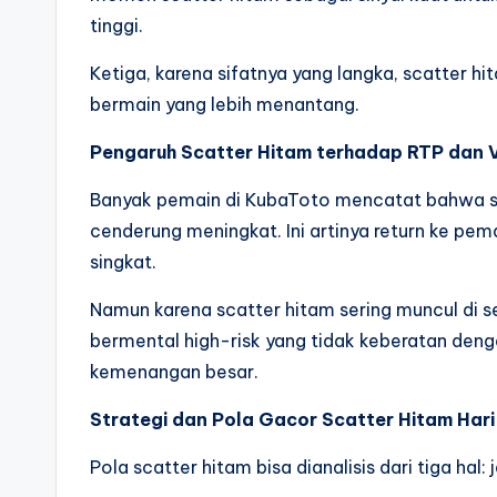
tinggi.
Ketiga, karena sifatnya yang langka, scatter 
bermain yang lebih menantang.
Pengaruh Scatter Hitam terhadap RTP dan V
Banyak pemain di KubaToto mencatat bahwa s
cenderung meningkat. Ini artinya return ke pem
singkat.
Namun karena scatter hitam sering muncul di sesi
bermental high-risk yang tidak keberatan den
kemenangan besar.
Strategi dan Pola Gacor Scatter Hitam Hari 
Pola scatter hitam bisa dianalisis dari tiga hal: