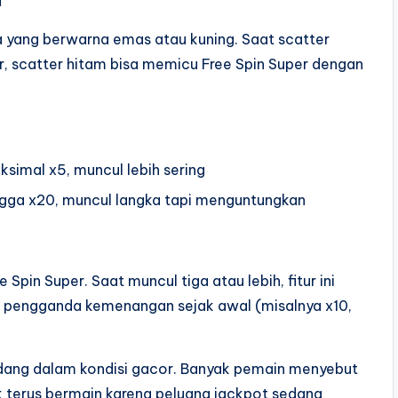
a
a yang berwarna emas atau kuning. Saat scatter
r, scatter hitam bisa memicu Free Spin Super dengan
ksimal x5, muncul lebih sering
ingga x20, muncul langka tapi menguntungkan
Spin Super. Saat muncul tiga atau lebih, fitur ini
 pengganda kemenangan sejak awal (misalnya x10,
edang dalam kondisi gacor. Banyak pemain menyebut
k terus bermain karena peluang jackpot sedang