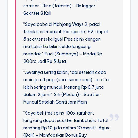
scatter.” Rina (Jakarta) – Retrigger
Scatter 3 Kali
“Saya coba di Mahjong Ways 2, pakai
teknik spin manual. Pas spin ke-82, dapat
5 scatter sekaligus! Free spins dengan
multiplier 5x bikin saldo langsung
meledak.” Budi (Surabaya) – Modal Rp
200rb Jadi Rp 5 Juta
“Awalnya sering kalah, tapi setelah coba
main jam 1 pagi (saat server sepi), scatter
lebih sering muncul. Menang Rp 6,7 juta
dalam 2 jam.” Siti (Medan) – Scatter
Muncul Setelah Ganti Jam Main
“Saya beli free spins 100x taruhan,
langsung dapat scatter tambahan. Total
menang Rp 10 juta dalam 10 menit!” Agus
(Bali) – Manfaatkan Bonus Buy