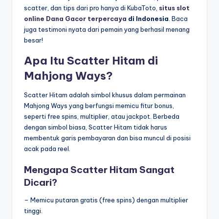
scatter, dan tips dari pro hanya di KubaToto,
situs slot
online Dana Gacor terpercaya
di Indonesia
. Baca
juga testimoni nyata dari pemain yang berhasil menang
besar!
Apa Itu Scatter Hitam di
Mahjong Ways?
Scatter Hitam adalah simbol khusus dalam permainan
Mahjong Ways yang berfungsi memicu fitur bonus,
seperti free spins, multiplier, atau jackpot. Berbeda
dengan simbol biasa, Scatter Hitam tidak harus
membentuk garis pembayaran dan bisa muncul di posisi
acak pada reel.
Mengapa Scatter Hitam Sangat
Dicari?
– Memicu putaran gratis (free spins) dengan multiplier
tinggi.