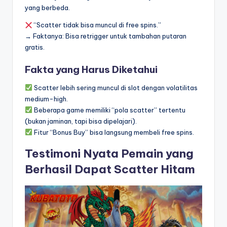
yang berbeda.
“Scatter tidak bisa muncul di free spins.”
→ Faktanya: Bisa retrigger untuk tambahan putaran
gratis.
Fakta yang Harus Diketahui
Scatter lebih sering muncul di slot dengan volatilitas
medium-high.
Beberapa game memiliki “pola scatter” tertentu
(bukan jaminan, tapi bisa dipelajari).
Fitur “Bonus Buy” bisa langsung membeli free spins.
Testimoni Nyata Pemain yang
Berhasil Dapat Scatter Hitam