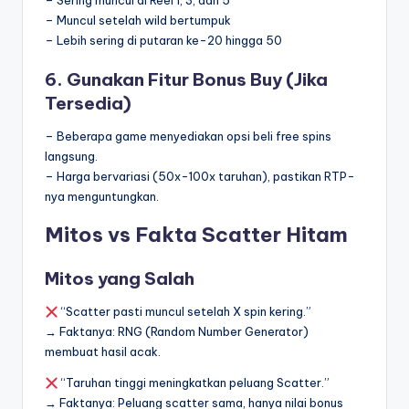
– Sering muncul di Reel 1, 3, dan 5
– Muncul setelah wild bertumpuk
– Lebih sering di putaran ke-20 hingga 50
6. Gunakan Fitur Bonus Buy (Jika
Tersedia)
– Beberapa game menyediakan opsi beli free spins
langsung.
– Harga bervariasi (50x-100x taruhan), pastikan RTP-
nya menguntungkan.
Mitos vs Fakta Scatter Hitam
Mitos yang Salah
“Scatter pasti muncul setelah X spin kering.”
→ Faktanya: RNG (Random Number Generator)
membuat hasil acak.
“Taruhan tinggi meningkatkan peluang Scatter.”
→ Faktanya: Peluang scatter sama, hanya nilai bonus