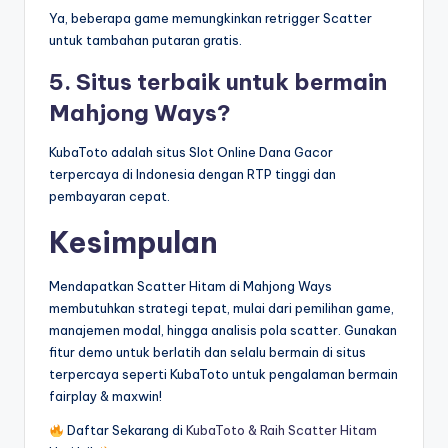
Ya, beberapa game memungkinkan retrigger Scatter
untuk tambahan putaran gratis.
5. Situs terbaik untuk bermain
Mahjong Ways?
KubaToto adalah situs Slot Online Dana Gacor
terpercaya di Indonesia dengan RTP tinggi dan
pembayaran cepat.
Kesimpulan
Mendapatkan Scatter Hitam di Mahjong Ways
membutuhkan strategi tepat, mulai dari pemilihan game,
manajemen modal, hingga analisis pola scatter. Gunakan
fitur demo untuk berlatih dan selalu bermain di situs
terpercaya seperti KubaToto untuk pengalaman bermain
fairplay & maxwin!
Daftar Sekarang di
KubaToto & Raih Scatter Hitam