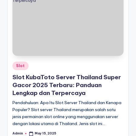
Posted
Slot
in
Slot KubaToto Server Thailand Super
Gacor 2025 Terbaru: Panduan
Lengkap dan Terpercaya
Pendahuluan: Apa Itu Slot Server Thailand dan Kenapa
Populer? Slot server Thailand merupakan salah satu
jenis permainan slot online yang menggunakan server
dengan lokasi utama di Thailand. Jenis slot ini…
Admin
May 15, 2025
Posted