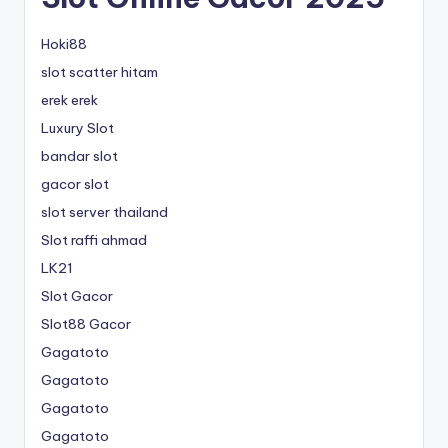
Hoki88
slot scatter hitam
erek erek
Luxury Slot
bandar slot
gacor slot
slot server thailand
Slot raffi ahmad
LK21
Slot Gacor
Slot88 Gacor
Gagatoto
Gagatoto
Gagatoto
Gagatoto