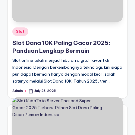
Posted
Slot
in
Slot Dana 10K Paling Gacor 2025:
Panduan Lengkap Bermain
Slot online telah menjadi hiburan digital favorit di
Indonesia. Dengan berkembangnya teknologi, kini siapa
pun dapat bermain hanya dengan modal kecil, salah
satunya melalui Slot Dana 10K. Tahun 2025, tren…
Admin
July 23, 2025
Posted
by