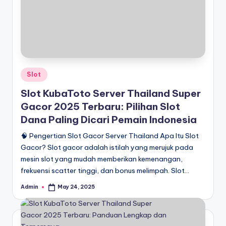
Posted
Slot
in
Slot KubaToto Server Thailand Super
Gacor 2025 Terbaru: Pilihan Slot
Dana Paling Dicari Pemain Indonesia
🧠 Pengertian Slot Gacor Server Thailand Apa Itu Slot
Gacor? Slot gacor adalah istilah yang merujuk pada
mesin slot yang mudah memberikan kemenangan,
frekuensi scatter tinggi, dan bonus melimpah. Slot…
Admin
May 24, 2025
Posted
by