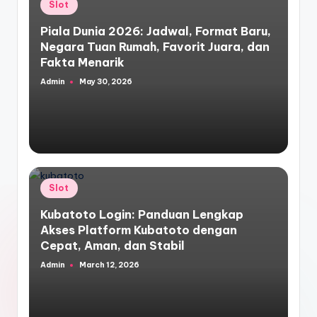
Posted
Slot
in
Piala Dunia 2026: Jadwal, Format Baru,
Negara Tuan Rumah, Favorit Juara, dan
Fakta Menarik
Admin
May 30, 2026
Posted
by
Posted
Slot
in
Kubatoto Login: Panduan Lengkap
Akses Platform Kubatoto dengan
Cepat, Aman, dan Stabil
Admin
March 12, 2026
Posted
by